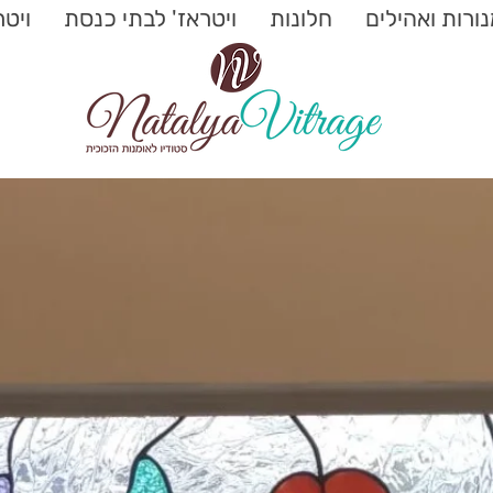
ורות ואהילים
חלונות
ויטראז' לבתי כנסת
ויט